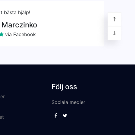
tt bästa hjälp!
 Marczinko
via Facebook
Följ oss
er
Sociala medier
et