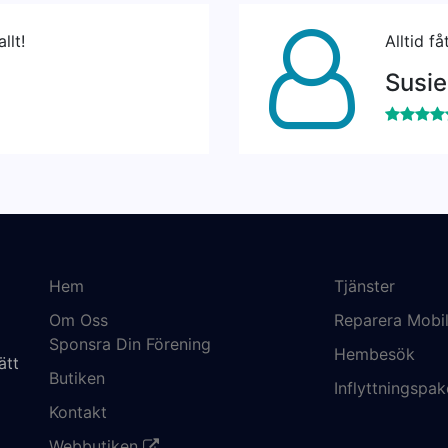
llt!
Alltid få
Susie
Hem
Tjänster
Om Oss
Reparera Mobil
Sponsra Din Förening
Hembesök
ätt
Butiken
Inflyttningspak
Kontakt
Webbutiken